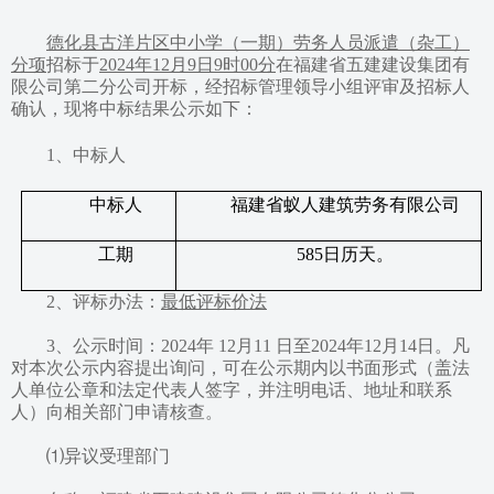
德化县古洋片区中小学（一期）劳务人员派遣（杂工）
分项
招标于
2024年12月9日9时00分
在
福建省五建建设集团有
限公司
第二分公司
开标，
经招标管理领导小组评审及招标人
确认，现将中标结果公示如下：
1、
中标人
中标人
福建省蚁人建筑劳务有限公司
工期
585日历天。
2、评标办法：
最低评标价法
3、
公示
时间：
202
4
年
12
月
1
1
日至
202
4
年
12
月
1
4
日。凡
对本次公示内容提出询问，可在公示期内
以书面形式（盖法
人单位公章和法定代表人签字，并注明电话、地址和联系
人）
向相关
部门申请核查。
⑴异议受理部门