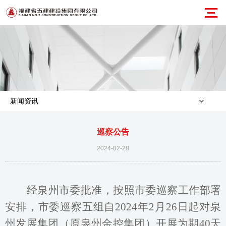
新闻资讯
巡察公告
2024-02-28
经泉州市委批准，按照市委巡察工作部署
安排，市委巡察五组自
2024
年
2
月
26
日起对泉
州发展集团（原泉州金控集团）开展为期
40
天