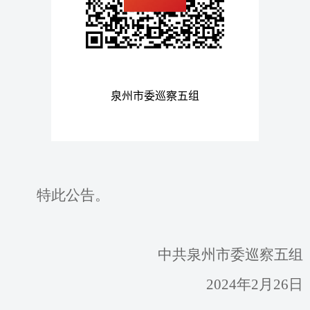
特此公告。
中共泉州市委巡察五组
2024
年
2
月
26
日