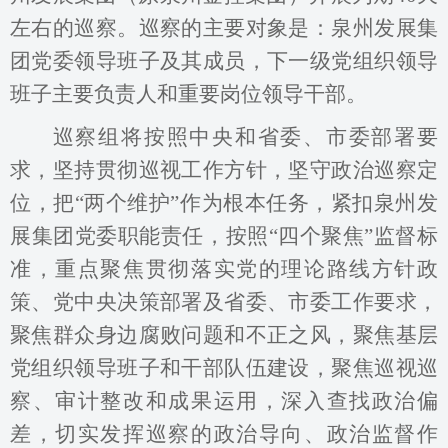
左右的巡察。巡察的主要对象是：泉州发展集
团党委领导班子及其成员，下一级党组织领导
班子主要负责人和重要岗位领导干部。
巡察组将按照中央和省委、市委部署要
求，坚持贯彻巡视工作方针，坚守政治巡察定
位，把
“两个维护”作为根本任务，紧扣泉州发
展集团党委职能责任，按照“四个聚焦”监督标
准，重点聚焦贯彻落实党的理论路线方针政
策、党中央决策部署及省委、市委工作要求，
聚焦群众身边腐败问题和不正之风，聚焦基层
党组织领导班子和干部队伍建设，聚焦巡视巡
察、审计整改和成果运用，深入查找政治偏
差，切实发挥巡察的政治导向、政治监督作