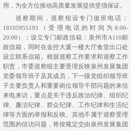
用，为全方位推动高质量发展提供坚强保证。
巡察期间，巡察组设专门值班电话：
18105955193
（受理电话的时间为
8:00-
20:00
）；设立专门邮政信箱：泉州市
A110
邮
政信箱，同时在金控大厦一楼大厅食堂出口处
设立联系信箱。根据巡察工作要求和巡察工作
职责，市委巡察组主要受理反映泉州发展集团
党委领导班子及其成员，下一级党组织领导班
子主要负责人和重要岗位领导干部问题的来信
来电来访，重点是关于违反政治纪律、组织纪
律、廉洁纪律、群众纪律、工作纪律和生活纪
律等方面的举报和反映。其他不属于巡察受理
范围的信访问题，将按规定交由泉州发展集团